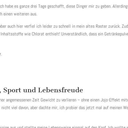
Ich habe es ganze drei Tage geschafft, diese Dinger mir zu geben. Allerdin
ich einen weiteren aus.
ber auch hier verfiel ich leider zu schnell in mein altes Raster zurück.
Inhaltsstoffe wie Chlorat enthielt! Unverständlich, dass ein Getränkepulv
r.
, Sport und Lebensfreude
einer angemessenen Zeit Gewicht zu verlieren – ohne einen Jojo-Effekt mi
 nicht viel davon, aber dachte mir, ich probier das jetzt mal auf meinen 
einige aus und stellte meine Lebensweise einmal auf den Kopf. Ich wollte e