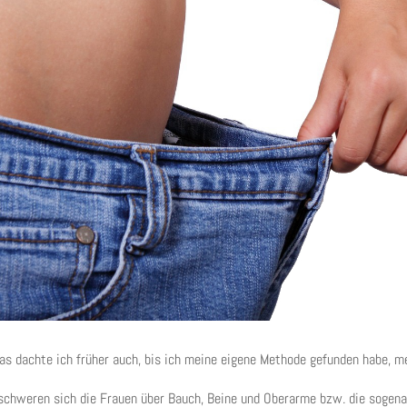
as dachte ich früher auch, bis ich meine eigene Methode gefunden habe, me
eschweren sich die Frauen über Bauch, Beine und Oberarme bzw. die soge