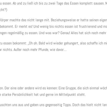
u essen. Ab und zu ließ ich bis zu zwei Tage das Essen komplett sausen. N
cht?)
n Körper machte das nicht lange mit. Beziehungsweise er hatte seinen ei
bekommt. Er merkt es! Und wenig bis nichts essen ist frustrierend und m
ngen regelmäßig zu essen. Und was war? Genau! Alles hat sich noch mehr a
zu essen bekommt: „Oh oh. Bald wird wieder gehungert, also schaffe ich mi
gar nichts. Außer noch mehr Pfunde, wie davor…
gen. Der eine oder andere wird es kennen: Eine Gruppe, die sich einmal wö
 starke Persönlichkeit hat und gerne im Mittelpunkt steht.
uschten uns aus und gaben uns gegenseitig Tipps. Doch das hielt nicht la