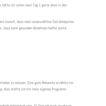
gs hätte ich schon nach Tag 1 gerne alles in den
 Zudem kommt, dass mein auserwähltes Getränkepulver
er, dass beim gesunden Abnehmen helfen sollte,
terleben zu müssen. Eine gute Bekannte erzählte mir
Weg. Also stellte ich mir mein eigenes Programm
ndlich erfolgreich sein. So fing ich auch, an etwas